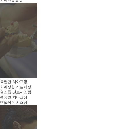
특별한 치아교정
치아성형 시술과정
원스톱 진료시스템
증상별 치아교정
덴탈케어 시스템