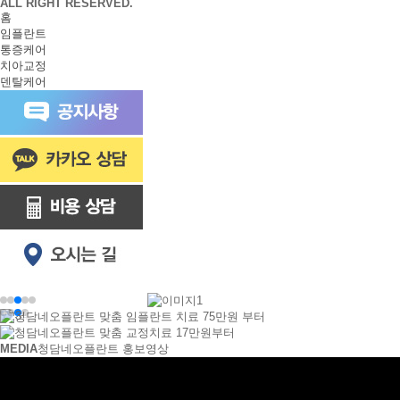
ALL RIGHT RESERVED.
홈
임플란트
통증케어
치아교정
덴탈케어
1
2
3
4
MEDIA
청담네오플란트 홍보영상