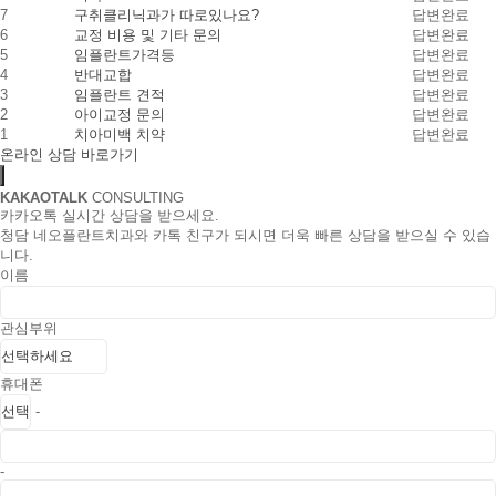
7
구취클리닉과가 따로있나요?
답변완료
6
교정 비용 및 기타 문의
답변완료
5
임플란트가격등
답변완료
4
반대교합
답변완료
3
임플란트 견적
답변완료
2
아이교정 문의
답변완료
1
치아미백 치약
답변완료
온라인 상담 바로가기
KAKAOTALK
CONSULTING
카카오톡 실시간 상담을 받으세요.
청담 네오플란트치과와 카톡 친구가 되시면 더욱 빠른 상담을 받으실 수 있습
니다.
이름
관심부위
휴대폰
-
-