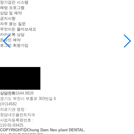
정기검진 시스템
예방 프로그램
상담 및 예약
공지사항
자주 묻는 질문
무엇이든 물어보세요
카카오톡 상담
온라인 예약
로그인
회원가입
상담전화
1644.8828
경기도 부천시 부흥로 303번길 6
(우)14582
의료기관 명칭 :
청담네오플란트치과
사업자등록증번호 :
110-91-93425
COPYRIGHTⓒChung Dam Neo plant DENTAL.