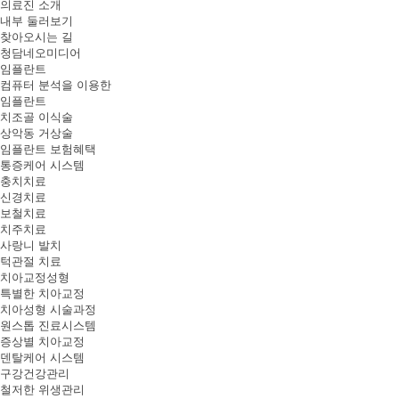
의료진 소개
내부 둘러보기
찾아오시는 길
청담네오미디어
임플란트
컴퓨터 분석을 이용한
임플란트
치조골 이식술
상악동 거상술
임플란트 보험혜택
통증케어 시스템
충치치료
신경치료
보철치료
치주치료
사랑니 발치
턱관절 치료
치아교정성형
특별한 치아교정
치아성형 시술과정
원스톱 진료시스템
증상별 치아교정
덴탈케어 시스템
구강건강관리
철저한 위생관리