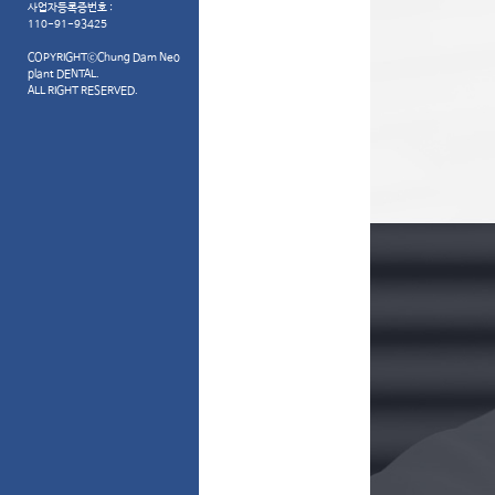
사업자등록증번호 :
110-91-93425
COPYRIGHTⓒChung Dam Neo
plant DENTAL.
ALL RIGHT RESERVED.