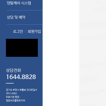
덴탈케어 시스템
상담 및 예약
로그인
회원가입
상담전화
1644.8828
경기도 부천시 부흥로 303번길 6
(우)14582
의료기관 명칭 :
청담네오플란트치과