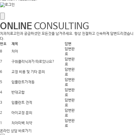
ONLINE
CONSULTING
치과치료고민과 궁금하셨던 모든것을 남겨주세요. 항상 친절하고 신속하게 답변드리겠습니
다.
번호
제목
답변
답변완
8
치아
료
답변완
7
구취클리닉과가 따로있나요?
료
답변완
6
교정 비용 및 기타 문의
료
답변완
5
임플란트가격등
료
답변완
4
반대교합
료
답변완
3
임플란트 견적
료
답변완
2
아이교정 문의
료
답변완
1
치아미백 치약
료
온라인 상담 바로가기